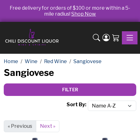
Free delivery for orders of $100 or more within a 5-
mile radius!
Shop Now
Toggle
Home
Wine
Red Wine
Sangiovese
Sangiovese
FILTER
Sort By:
« Previous
Next »